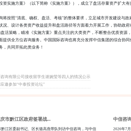
投资实施方案》（以下简称《实施方案》），成立了盘活存量资产扩大有
询将按照“清底、确权、盘活、考核”的整体要求，立足城市开发建设与
状况、设计各类资产收益提升和盘活路径等方面着力开展工作，协助政府相
的盘活策略，瞄准《实施方案》重点关注的大类资产，不断整合优质资源
面提供全方位咨询服务。中国国际咨询也将充分发挥中信集团的综合协同
务，共同开拓此类业务！
济咨询有限公司接收留学生谢婉莹等四人的情况公示
应邀参加“中泰投资论坛”
庆市黔江区政府签署战...
中信咨询
庆市黔江区委副书记、区长骆高燕带队到访中信咨询，与中信
2026年