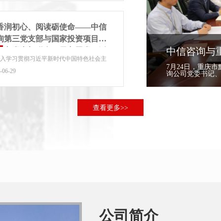
香润初心、阅读砺使命——中信
询第三党支部与国家投资项目评
中信咨询与
中心党支部联合开展主题党日活
深入学习贯彻习近平新时代中国特色社会主
7月24日，重庆
思想，推动树立和践行正确政绩观主题教育
-06-29
询公司党委书记、
走实，巩固拓展...
查看更多>>
公司简介