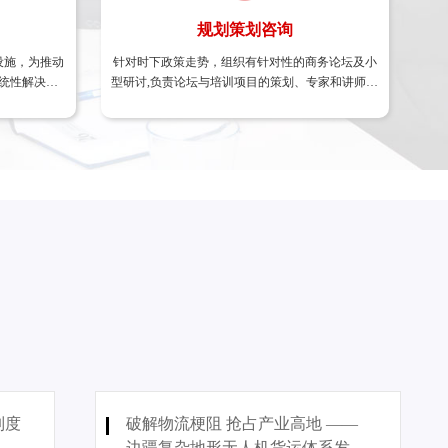
规划策划咨询
规划策划咨询
设施，为推动
理 、绿色制造体系咨询 、低碳管理
针对时下政策走势，组织有针对性的商务论坛及小
区域经济发展规划 、行业发展规划 、园区发展规
统性解决方
型研讨,负责论坛与培训项目的策划、专家和讲师邀
划 、重大项目策划
请......
制度
破解物流梗阻 抢占产业高地 ——
边疆复杂地形无人机货运体系发展