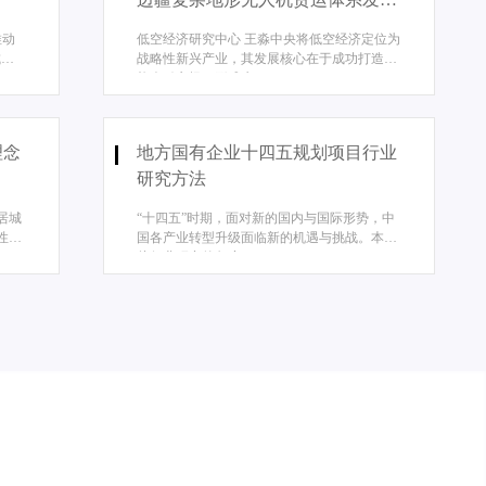
战略建议
推动
低空经济研究中心 王淼中央将低空经济定位为
城市
战略性新兴产业，其发展核心在于成功打造出
能牵引市场、形成生...
理念
地方国有企业十四五规划项目行业
如何让“地根”变
研究方法
改革探索
较
居城
“十四五”时期，面对新的国内与国际形势，中
剑，尤其疫情常态化的压力下，政
如何让“地根”变“银根
性城
国各产业转型升级面临新的机遇与挑战。本文
局下，政府不能再走单纯依
从行业研究的角度，...