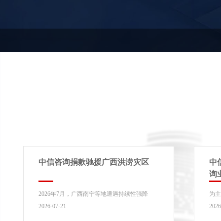
中信咨询捐款驰援广西洪涝灾区
中
询
2026年7月，广西南宁等地遭遇持续性强降
为主
雨，多地暴发严重洪涝灾害。中信咨询第七党
升
2026-07-21
2026
支部经党委支持，紧急发...
根基