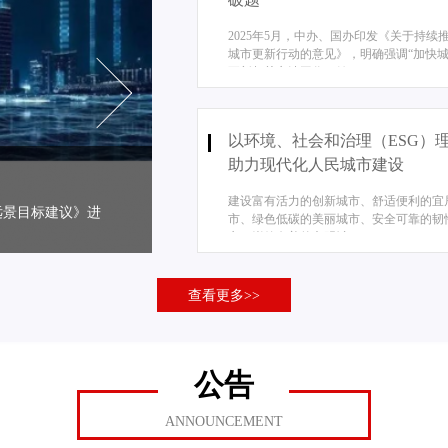
2025年5月，中办、国办印发《关于持续
城市更新行动的意见》，明确强调“加快
更新相关立法工作，健...
以环境、社会和治理（ESG）
助力现代化人民城市建设
惠山模式：国企和平台公司
建设富有活力的创新城市、舒适便利的宜
年远景目标建议》进
地方政府债务是地方经济社会发展的双刃
市、绿色低碳的美丽城市、安全可靠的韧
府举债规模越来越大，如何整合、盘活...
市、崇德向善的文明城...
查看更多>>
公告
ANNOUNCEMENT